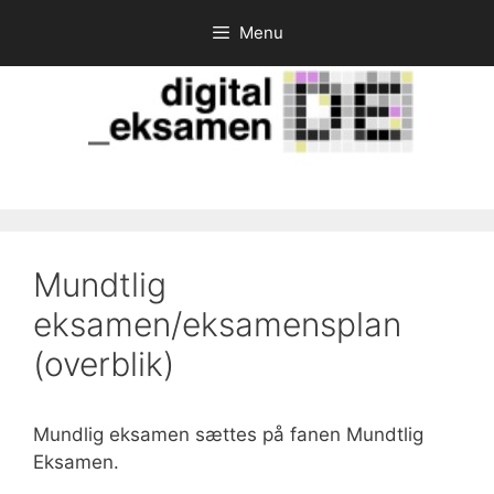
Hop
Menu
til
indhold
Mundtlig
eksamen/eksamensplan
(overblik)
Mundlig eksamen sættes på fanen Mundtlig
Eksamen.