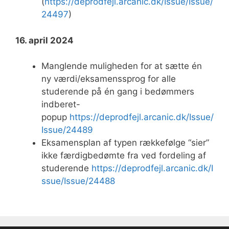
(
https://deprodfejl.arcanic.dk/Issue/Issue/
24497
)
16. april 2024
Manglende muligheden for at sætte én
ny værdi/eksamenssprog for alle
studerende på én gang i bedømmers
indberet-
popup
https://deprodfejl.arcanic.dk/Issue/
Issue/24489
Eksamensplan af typen rækkefølge “sier”
ikke færdigbedømte fra ved fordeling af
studerende
https://deprodfejl.arcanic.dk/I
ssue/Issue/24488