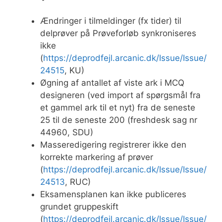
Ændringer i tilmeldinger (fx tider) til
delprøver på Prøveforløb synkroniseres
ikke
(
https://deprodfejl.arcanic.dk/Issue/Issue/
24515
, KU)
Øgning af antallet af viste ark i MCQ
designeren (ved import af spørgsmål fra
et gammel ark til et nyt) fra de seneste
25 til de seneste 200 (freshdesk sag nr
44960, SDU)
Masseredigering registrerer ikke den
korrekte markering af prøver
(
https://deprodfejl.arcanic.dk/Issue/Issue/
24513
, RUC)
Eksamensplanen kan ikke publiceres
grundet gruppeskift
(
https://deprodfejl.arcanic.dk/Issue/Issue/