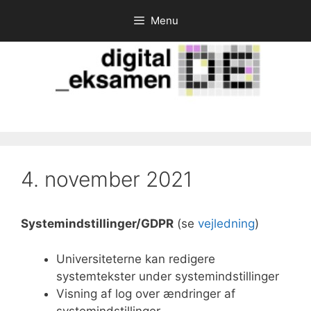
Hop
Menu
til
indhold
4. november 2021
Systemindstillinger/GDPR
(se
vejledning
)
Universiteterne kan redigere
systemtekster under systemindstillinger
Visning af log over ændringer af
systemindstillinger