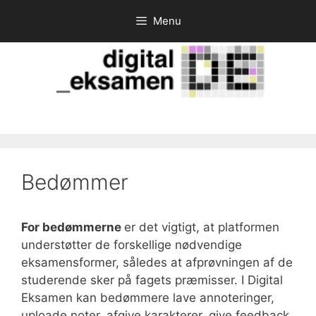
Hop
Menu
til
indhold
Bedømmer
For bedømmerne
er det vigtigt, at platformen
understøtter de forskellige nødvendige
eksamensformer, således at afprøvningen af de
studerende sker på fagets præmisser. I Digital
Eksamen kan bedømmere lave annoteringer,
uploade noter, afgive karakterer, give feedback