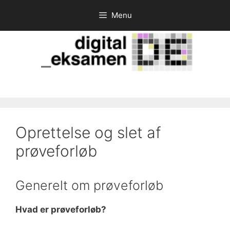
Hop
Menu
til
indhold
Oprettelse og slet af
prøveforløb
Generelt om prøveforløb
Hvad er prøveforløb?